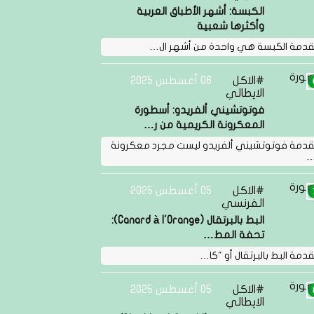
الكبسة: أشهر الأطباق العربية
وأكثرها شعبية
دمة الكبسة هي واحدة من أشهر ال…
الاكل
06 أغسطس 2025
الايطالي
فوتوتشيني ألفريدو: أسطورة
المعكرونة الكريمية من ر…
دمة فوتوتشيني ألفريدو ليست مجرد معكرونة
…
الاكل
05 أغسطس 2025
الفرنسي
البط بالبرتقال (Canard à l'Orange):
تحفة المط…
دمة البط بالبرتقال أو "كا…
الاكل
05 أغسطس 2025
الايطالي