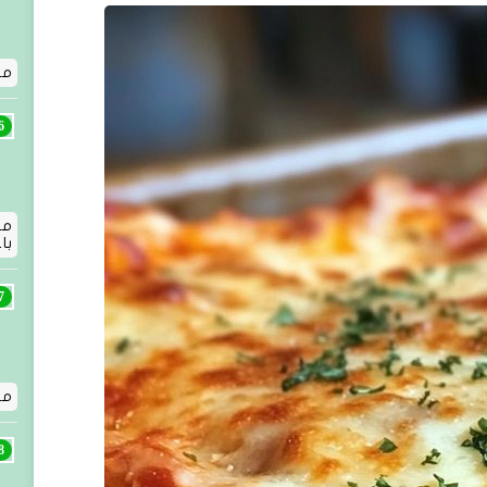
مق
مق
با
مق