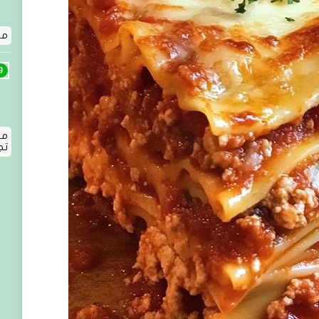
مقد
مق
تج