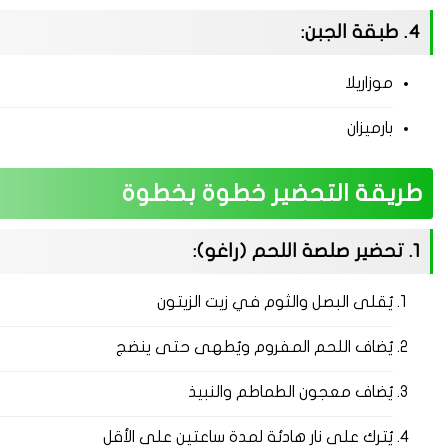
4. طبقة الجبن:
موزاريلا
بارميزان
طريقة التحضير خطوة بخطوة
1. تحضير صلصة اللحم (راغو):
يُقلى البصل والثوم في زيت الزيتون
يُضاف اللحم المفروم ويُطهى حتى ينضج
يُضاف معجون الطماطم والنبيذ
يُترك على نار هادئة لمدة ساعتين على الأقل