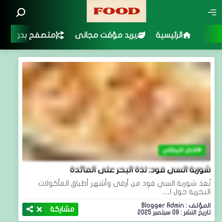
الرئيسية
بريد مؤقت مجانى
متصفح بدون اعلا
الاكل الايطالي
شوربة السي فود: لذة البحر على المائدة
تُعد شوربة السي فود من أرقى وأشهر أطباق المأكولات
البحرية حول ا…
المؤلف : Blogger Admin
مشاركة
تاريخ النشر : 09 سبتمبر 2025